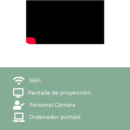

WiFi

Pantalla de proyección

Personal Cámara

Ordenador portátil