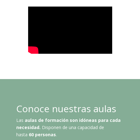
Conoce nuestras aulas
Las
aulas de formación son
idóneas
para cada
necesidad.
Disponen de una capacidad de
hasta
60 personas
.