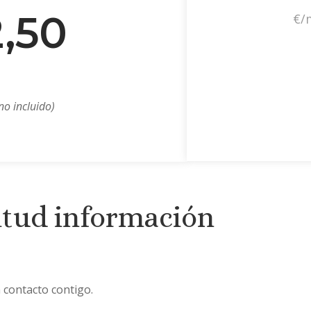
2,50
€/
no incluido)
itud información
 contacto contigo.