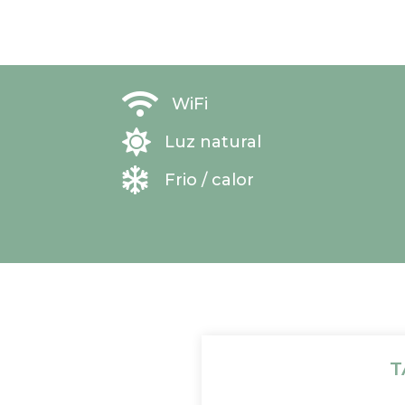

WiFi

Luz natural

Frio / calor
T