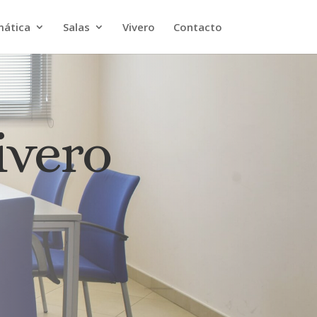
mática
Salas
Vivero
Contacto
ivero