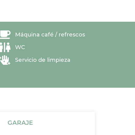

Máquina café / refrescos

WC

Servicio de limpieza
GARAJE